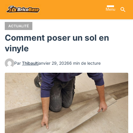
Aller
Menu
au
contenu
principal
ACTUALITÉ
Comment poser un sol en
vinyle
Par
Thibault
janvier 29, 2026
6 min de lecture