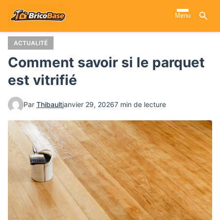
Aller
Menu
au
contenu
principal
ACTUALITÉ
Comment savoir si le parquet
est vitrifié
Par
Thibault
janvier 29, 2026
7 min de lecture