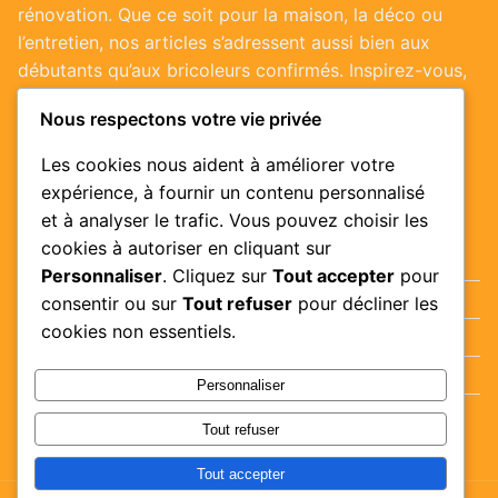
rénovation. Que ce soit pour la maison, la déco ou
l’entretien, nos articles s’adressent aussi bien aux
débutants qu’aux bricoleurs confirmés. Inspirez-vous,
passez à l’action et valorisez votre habitat !
Nous respectons votre vie privée
Les cookies nous aident à améliorer votre
expérience, à fournir un contenu personnalisé
Informations utiles
et à analyser le trafic. Vous pouvez choisir les
cookies à autoriser en cliquant sur
Politique de confidentialité
Personnaliser
. Cliquez sur
Tout accepter
pour
Conditions générales d’utilisation
consentir ou sur
Tout refuser
pour décliner les
cookies non essentiels.
Mentions légales
Nos auteurs
Personnaliser
Nous contacter
Tout refuser
Tout accepter