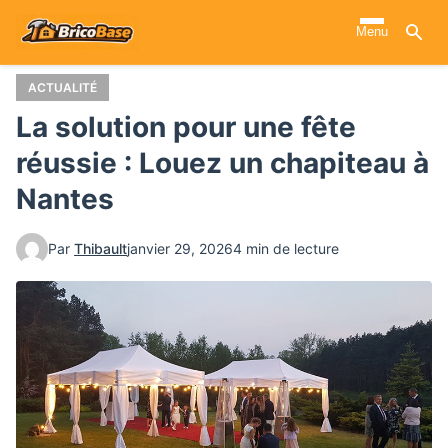
Aller
Menu
au
contenu
principal
ACTUALITÉ
La solution pour une fête
réussie : Louez un chapiteau à
Nantes
Par
Thibault
janvier 29, 2026
4 min de lecture