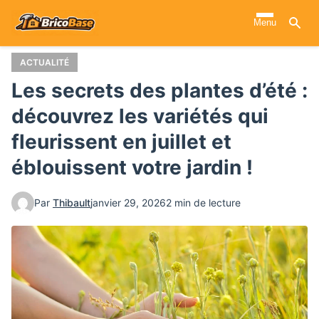
Aller
Menu
au
contenu
principal
ACTUALITÉ
Les secrets des plantes d’été :
découvrez les variétés qui
fleurissent en juillet et
éblouissent votre jardin !
Par
Thibault
janvier 29, 2026
2 min de lecture